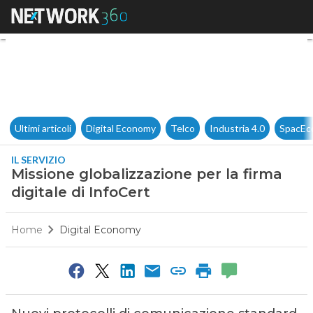
Missione globalizzazione per l
Ultimi articoli
Digital Economy
Telco
Industria 4.0
SpacEc
IL SERVIZIO
Missione globalizzazione per la firma
digitale di InfoCert
Home
Digital Economy