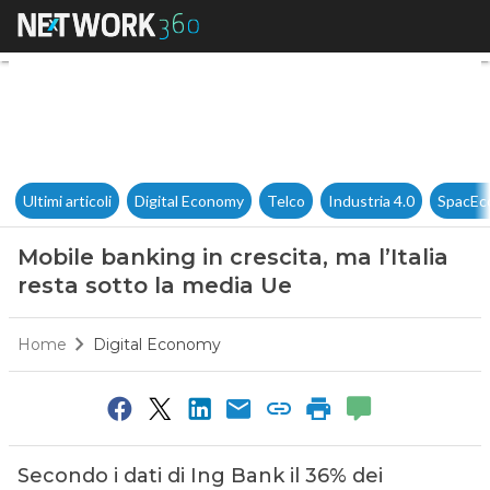
Mobile banking in crescita, ma
Ultimi articoli
Digital Economy
Telco
Industria 4.0
SpacEc
Mobile banking in crescita, ma l’Italia
resta sotto la media Ue
Home
Digital Economy
Secondo i dati di Ing Bank il 36% dei