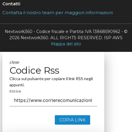
Contatti
Contatta il nostro team per maggiori informazioni
Nextwork360 - Codice fiscale e Partita IVA 13868590962 - ©
2026 Nextwork360. ALL RIGHTS RESERVED. ISP AWS
Mappa del sito
close
Codice Rss
Clicca sul pulsante per copiare il link RSS negli
appunti.
RSS link
COPIA LINK