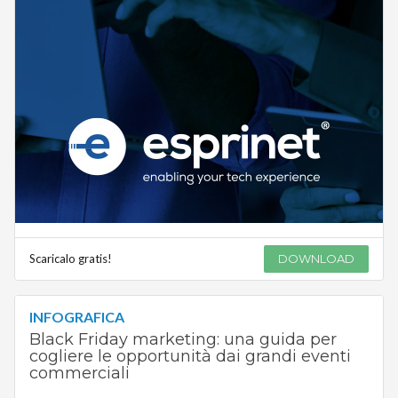
Scaricalo gratis!
DOWNLOAD
INFOGRAFICA
Black Friday marketing: una guida per
cogliere le opportunità dai grandi eventi
commerciali