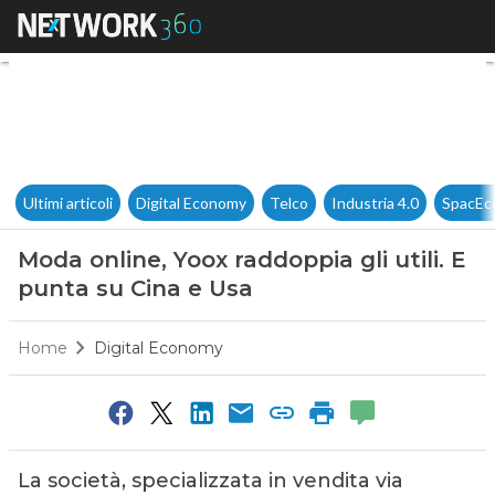
Moda online, Yoox raddoppia gl
Ultimi articoli
Digital Economy
Telco
Industria 4.0
SpacEc
Moda online, Yoox raddoppia gli utili. E
punta su Cina e Usa
Home
Digital Economy
La società, specializzata in vendita via