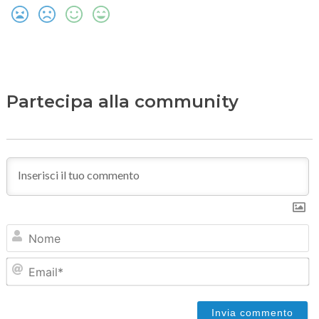
Partecipa alla community
N
Em