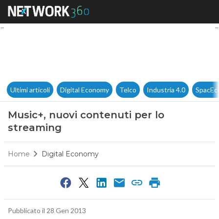
Music+, nuovi contenuti per l
Ultimi articoli
Digital Economy
Telco
Industria 4.0
SpacEc
Music+, nuovi contenuti per lo
streaming
Home
Digital Economy
Pubblicato il 28 Gen 2013