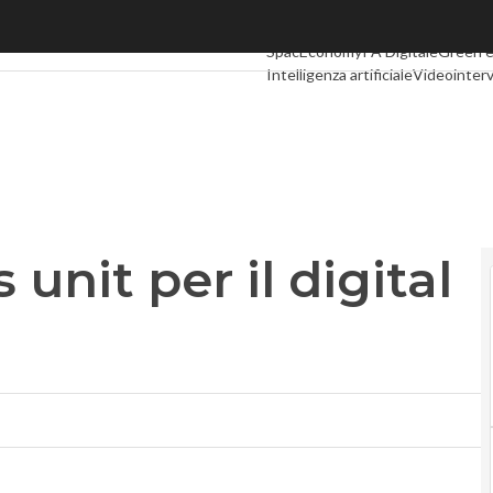
nit per il digital publishing
Ultimi articoli
Digital Economy
Tel
SpacEconomy
PA Digitale
Green 
Intelligenza artificiale
Videointerv
Podcast
Privacy
unit per il digital