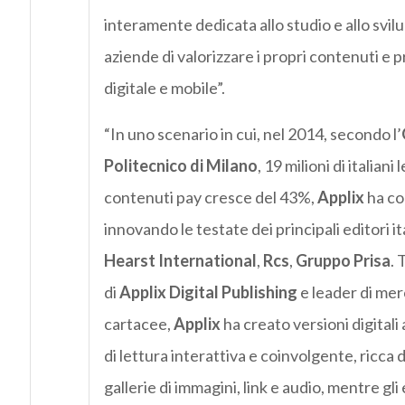
interamente dedicata allo studio e allo svilu
aziende di valorizzare i propri contenuti e p
digitale e mobile”.
“In uno scenario in cui, nel 2014, secondo l’
Politecnico di Milano
, 19 milioni di italia
contenuti pay cresce del 43%,
Applix
ha co
innovando le testate dei principali editori it
Hearst International
,
Rcs
,
Gruppo Prisa
. 
di
Applix Digital Publishing
e leader di merc
cartacee,
Applix
ha creato versioni digitali
di lettura interattiva e coinvolgente, ricca 
gallerie di immagini, link e audio, mentre gl