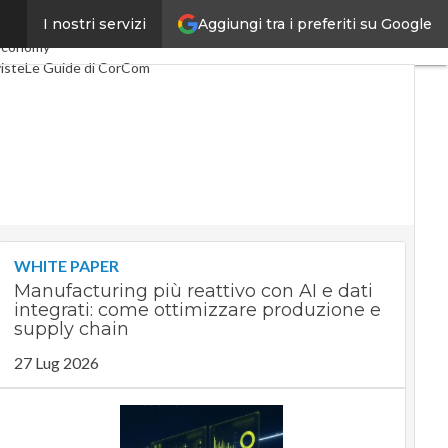
Aggiungi tra i preferiti su Google
I nostri servizi
co
Industria 4.0
economy
iste
Le Guide di CorCom
WHITE PAPER
Manufacturing più reattivo con AI e dati
integrati: come ottimizzare produzione e
supply chain
27 Lug 2026