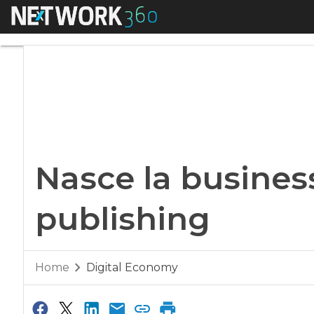
Menu
Nasce la business u
Nasce la business 
publishing
Home
Digital Economy