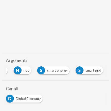
Argomenti
N
S
S
ione
nec
smart energy
smart grid
Canali
D
Digital Economy