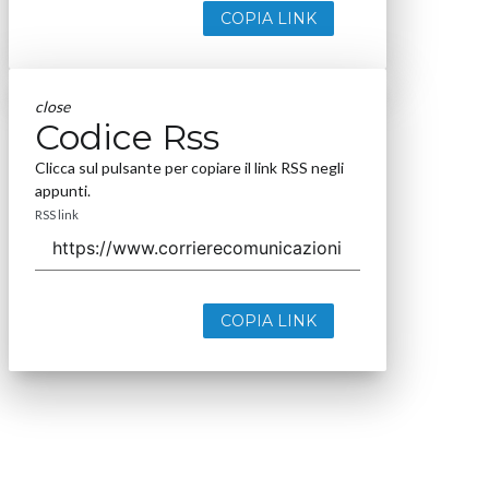
COPIA LINK
close
Codice Rss
Clicca sul pulsante per copiare il link RSS negli
appunti.
RSS link
COPIA LINK