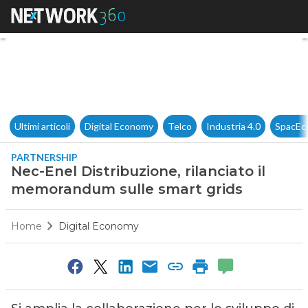
Nec-Enel Distribuzione, rilan
Ultimi articoli
Digital Economy
Telco
Industria 4.0
SpacEc
PARTNERSHIP
Nec-Enel Distribuzione, rilanciato il
memorandum sulle smart grids
Home
Digital Economy