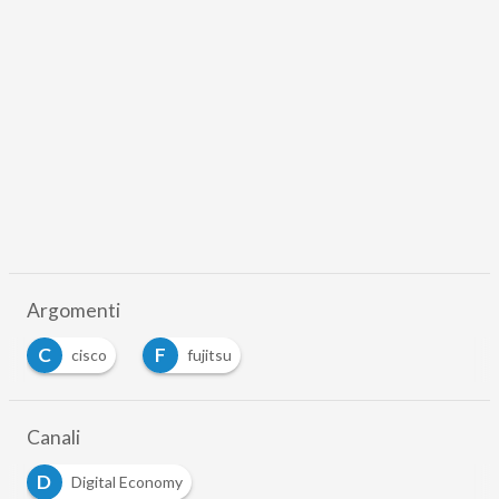
Argomenti
C
F
cisco
fujitsu
Canali
D
Digital Economy