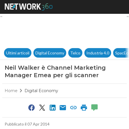
Neil Walker è Channel Marke
Ultimi articoli
Digital Economy
Telco
Industria 4.0
SpacEc
Neil Walker è Channel Marketing
Manager Emea per gli scanner
Home
Digital Economy
Pubblicato il 07 Apr 2014