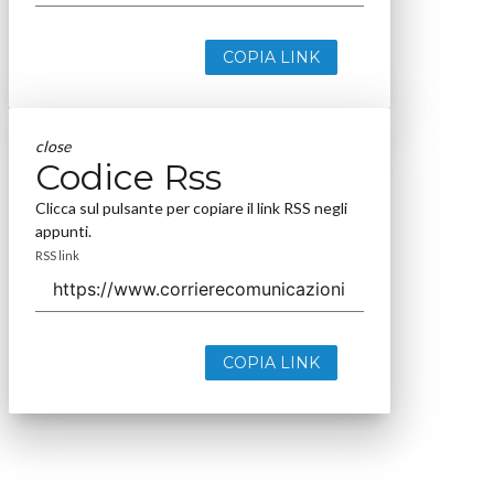
COPIA LINK
close
Codice Rss
Clicca sul pulsante per copiare il link RSS negli
appunti.
RSS link
COPIA LINK