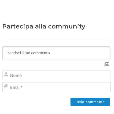
Partecipa alla community
N
Em