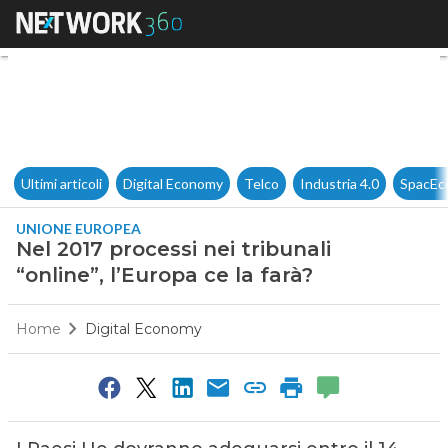
Nel 2017 processi nei tribunali
Ultimi articoli
Digital Economy
Telco
Industria 4.0
SpacEc
UNIONE EUROPEA
Nel 2017 processi nei tribunali
“online”, l’Europa ce la farà?
Home
Digital Economy