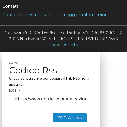
Contatti
Contatta il nostro team per maggiori informazioni
Nextwork360 - Codice fiscale e Partita IVA 13868590962 - ©
2026 Nextwork360. ALL RIGHTS RESERVED. ISP AWS
Mappa del sito
close
Codice Rss
Clicca sul pulsante per copiare il link RSS negli
appunti.
RSS link
COPIA LINK