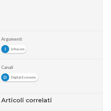
Argomenti
I
infracom
Canali
D
Digital Economy
Articoli correlati