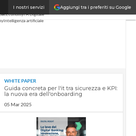
Aggiungi tra i preferiti su Google
I nostri servizi
igital Economy
Telco
pacEconomy
PA Digitale
my
Intelligenza artificiale
te
Le Guide di CorCom
cy
WHITE PAPER
Guida concreta per l'it tra sicurezza e KPI:
la nuova era dell'onboarding
05 Mar 2025