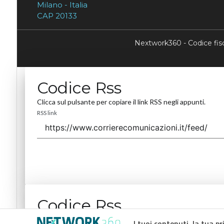
Milano - Italia
CAP 20133
Nextwork360 - Codice fi
Codice Rss
Clicca sul pulsante per copiare il link RSS negli appunti.
RSS link
Codice Rss
Clicca sul pulsante per copiare il link RSS negli appunti.
I tuoi contenuti, la tua pr