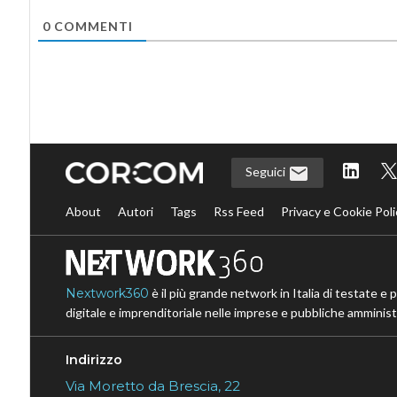
0
COMMENTI
Seguici
About
Autori
Tags
Rss Feed
Privacy e Cookie Poli
Nextwork360
è il più grande network in Italia di testate e 
digitale e imprenditoriale nelle imprese e pubbliche amministr
Indirizzo
Via Moretto da Brescia, 22