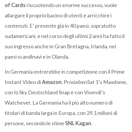
of Cards
riscuotendo un enorme successo, vuole
allargare il proprio bacino di utenti e arricchire i
contenuti. E’ presente già in 40 paesi, sopratutto
sudamericani, e nel corso degli ultimi 2 anni ha fatto il
suo ingresso anche in Gran Bretagna, Irlanda, nei
paesi scandinavi e in Olanda.
In Germania entrerebbe in competizione con il Prime
Instant Video di
Amazon
, ProsiebenSat 1’s Maxdome,
con lo Sky Deutschland Snap e con Vivendi’s
Watchever. La Germania ha il più alto numero di
titolari di banda larga in Europa, con 29,1 milioni di
persone, secondo le stime
SNL Kagan.