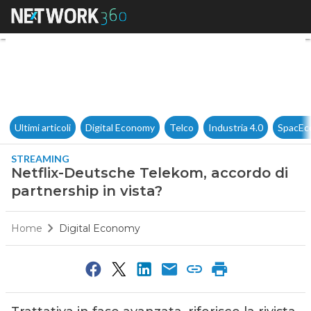
Netflix-Deutsche Telekom, acc
Ultimi articoli
Digital Economy
Telco
Industria 4.0
SpacEc
STREAMING
Netflix-Deutsche Telekom, accordo di
partnership in vista?
Home
Digital Economy