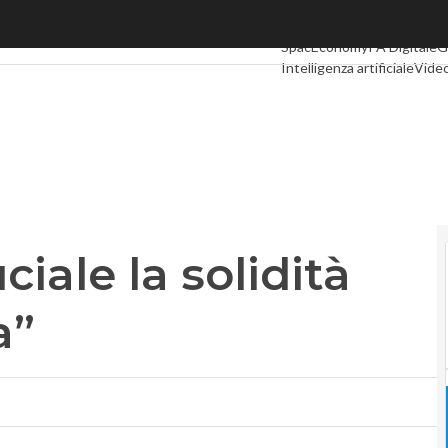
le la solidità dell’infrastruttura”
Ultimi articoli
Digital Econ
SpacEconomy
PA Digitale
G
Intelligenza artificiale
Video
Le Guide di CorCom
Podca
ciale la solidità
a”