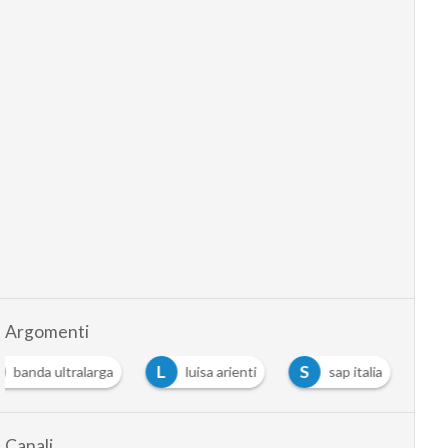
Argomenti
L
S
banda ultralarga
luisa arienti
sap italia
Canali