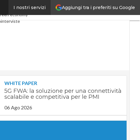
Aggiungi tra i preferiti su Google
I nostri servizi
omy
Telco
Industria 4.0
reen economy
interviste
st
Privacy
WHITE PAPER
5G FWA: la soluzione per una connettività
scalabile e competitiva per le PMI
06 Ago 2026