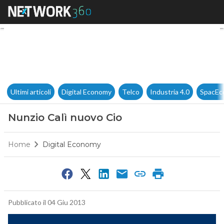
Nunzio Calì nuovo Cio
Ultimi articoli
Digital Economy
Telco
Industria 4.0
SpacEc
Nunzio Calì nuovo Cio
Home
Digital Economy
Pubblicato il 04 Giu 2013