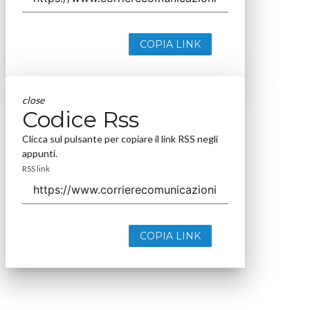
COPIA LINK
close
Codice Rss
Clicca sul pulsante per copiare il link RSS negli
appunti.
RSS link
COPIA LINK