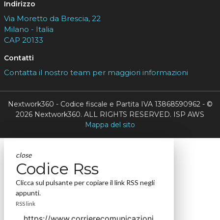
Indirizzo
Via Moretto da Brescia, 22
Milano - Italia
CAP 20133
Contatti
Contatta il nostro team per maggiori informazioni
Nextwork360 - Codice fiscale e Partita IVA 13868590962 - ©
2026 Nextwork360. ALL RIGHTS RESERVED. ISP AWS
Mappa del sito
close
Codice Rss
Clicca sul pulsante per copiare il link RSS negli
appunti.
RSS link