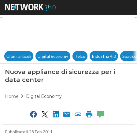
Nuova appliance di sicurezza 
Ultimi articoli
Digital Economy
Telco
Industria 4.0
SpacEc
Nuova appliance di sicurezza per i
data center
Home
Digital Economy
Pubblicato il 28 Feb 2011