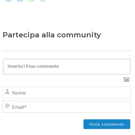
Partecipa alla community
N
Em