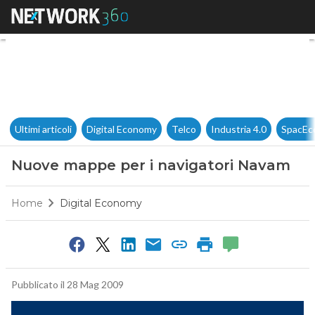
Nuove mappe per i navigato
Ultimi articoli
Digital Economy
Telco
Industria 4.0
SpacEc
Nuove mappe per i navigatori Navam
Home
Digital Economy
Pubblicato il 28 Mag 2009