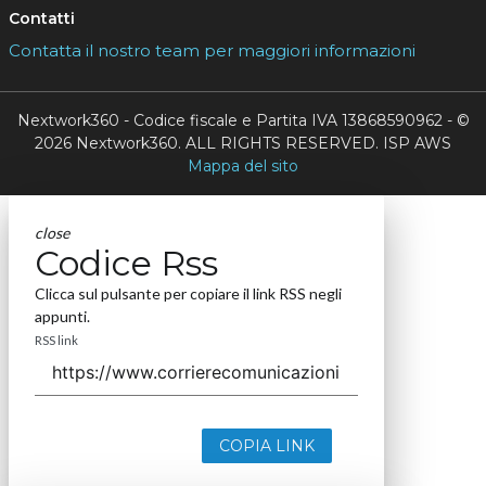
Contatti
Contatta il nostro team per maggiori informazioni
Nextwork360 - Codice fiscale e Partita IVA 13868590962 - ©
2026 Nextwork360. ALL RIGHTS RESERVED. ISP AWS
Mappa del sito
close
Codice Rss
Clicca sul pulsante per copiare il link RSS negli
appunti.
RSS link
COPIA LINK