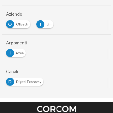
Aziende
O
T
Olivetti
tim
Argomenti
I
ivrea
Canali
D
Digital Economy