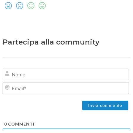
Partecipa alla community
N
Em
0
COMMENTI