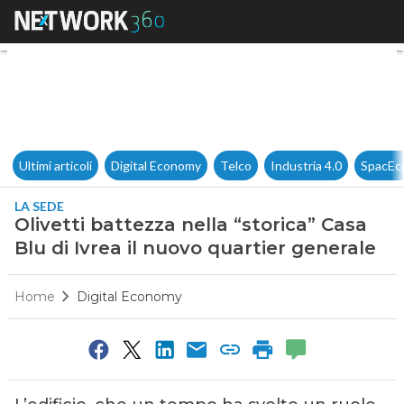
Olivetti battezza nella “storic
Ultimi articoli
Digital Economy
Telco
Industria 4.0
SpacEc
LA SEDE
Olivetti battezza nella “storica” Casa
Blu di Ivrea il nuovo quartier generale
Home
Digital Economy