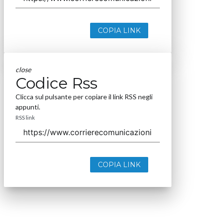
COPIA LINK
close
Codice Rss
Clicca sul pulsante per copiare il link RSS negli
appunti.
RSS link
COPIA LINK