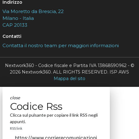
Indirizzo
Via Moretto da Brescia, 22
Milano - Italia
CAP 20133
Contatti
Contatta il nostro team per maggiori informazioni
Nextwork360 - Codice fiscale e Partita IVA 13868590962 - ©
2026 Nextwork360. ALL RIGHTS RESERVED. ISP AWS
Mappa del sito
close
Codice Rss
Clicca sul pulsante per copiare il link RSS negli
appunti.
RSS link