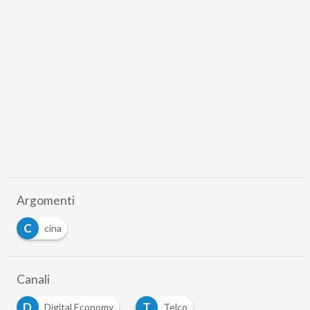
Argomenti
C
cina
Canali
D
T
Digital Economy
Telco