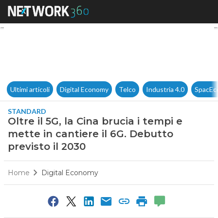
Oltre il 5G, la Cina brucia i t
Ultimi articoli
Digital Economy
Telco
Industria 4.0
SpacEc
STANDARD
Oltre il 5G, la Cina brucia i tempi e
mette in cantiere il 6G. Debutto
previsto il 2030
Home
Digital Economy