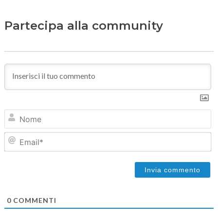
Partecipa alla community
N
Em
0
COMMENTI