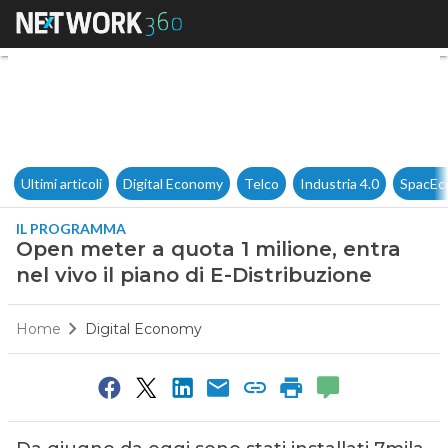
Open meter a quota 1 milione, 
Ultimi articoli
Digital Economy
Telco
Industria 4.0
SpacEc
IL PROGRAMMA
Open meter a quota 1 milione, entra
nel vivo il piano di E-Distribuzione
Home
Digital Economy