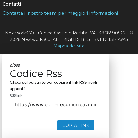
Contatti
Contatta il nostro team per maggiori informazioni
Nextwork360 - Codice fiscale e Partita IVA 13868590962 - ©
2026 Nextwork360. ALL RIGHTS RESERVED. ISP AWS
Mappa del sito
close
Codice Rss
Clicca sul pulsante per copiare il link RSS negli
appunti.
RSS link
COPIA LINK