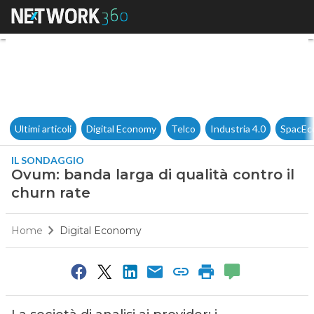
Ovum: banda larga di qualità 
Ultimi articoli
Digital Economy
Telco
Industria 4.0
SpacEc
IL SONDAGGIO
Ovum: banda larga di qualità contro il
churn rate
Home
Digital Economy
0