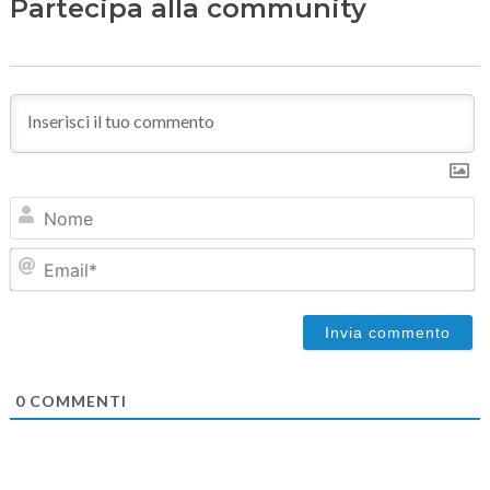
Partecipa alla community
N
Em
0
COMMENTI