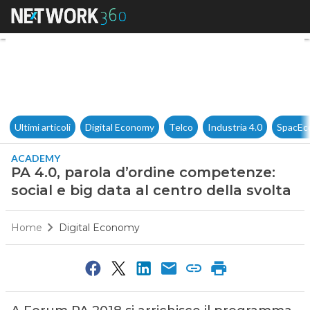
PA 4.0, parola d’ordine compet
Ultimi articoli
Digital Economy
Telco
Industria 4.0
SpacEc
ACADEMY
PA 4.0, parola d’ordine competenze:
social e big data al centro della svolta
Home
Digital Economy