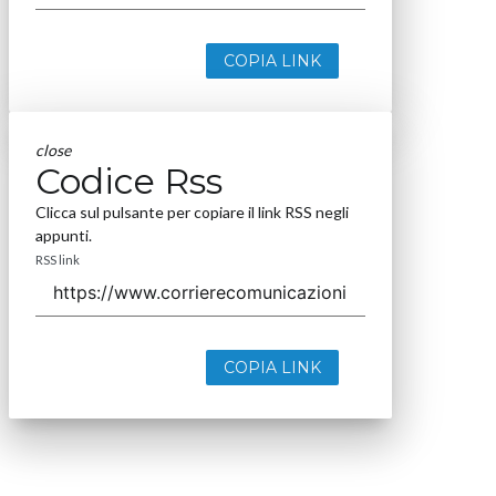
COPIA LINK
close
Codice Rss
Clicca sul pulsante per copiare il link RSS negli
appunti.
RSS link
COPIA LINK