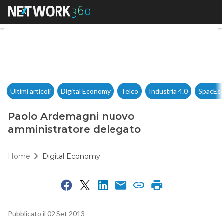
Paolo Ardemagni nuovo ammi
Ultimi articoli
Digital Economy
Telco
Industria 4.0
SpacEc
Paolo Ardemagni nuovo
amministratore delegato
Home
Digital Economy
Pubblicato il 02 Set 2013