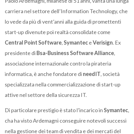
Paolo Ardemagni, milanese di 51 anni, vanta una lunga
carriera nel settore dell’Information Technology, che
lo vede da più di vent’anni alla guida di promettenti
start-up divenute poi realtà consolidate come
Central Point Software
,
Symantec
e
Verisign
. Ex
presidente di
Bsa-Business Software Alliance
,
associazione internazionale contro la pirateria
informatica, è anche fondatore di
needIT
, società
specializzata nella commercializzazione di start-up
attive nel settore della sicurezza IT.
Di particolare prestigio è stato l’incarico in
Symantec
,
cha ha visto Ardemagni conseguire notevoli successi
nella gestione dei team di vendita e dei mercati del