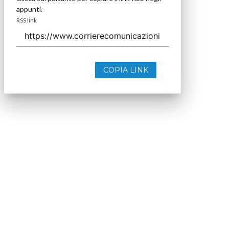
appunti.
RSS link
COPIA LINK