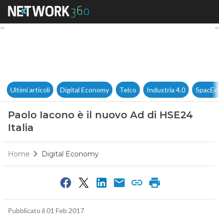
Paolo Iacono è il nuovo Ad di 
Ultimi articoli
Digital Economy
Telco
Industria 4.0
SpacEc
Paolo Iacono è il nuovo Ad di HSE24
Italia
Home
Digital Economy
Pubblicato il 01 Feb 2017