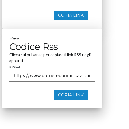
COPIA LINK
close
Codice Rss
Clicca sul pulsante per copiare il link RSS negli
appunti.
RSS link
COPIA LINK