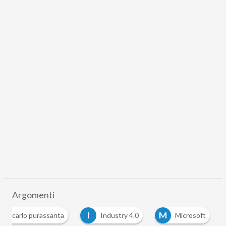
Argomenti
C
I
M
carlo purassanta
Industry 4.0
Microsoft