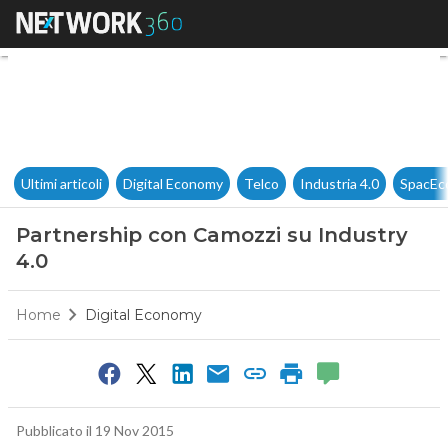
Partnership con Camozzi su I
Ultimi articoli
Digital Economy
Telco
Industria 4.0
SpacEc
Partnership con Camozzi su Industry
4.0
Home
Digital Economy
Pubblicato il 19 Nov 2015