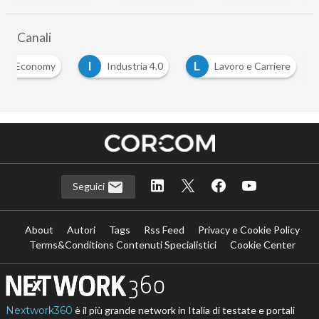
Canali
I
L
ital Economy
Industria 4.0
Lavoro e Carriere
Seguici
About
Autori
Tags
Rss Feed
Privacy e Cookie Policy
Terms&Conditions Contenuti Specialistici
Cookie Center
Nextwork360
è il più grande network in Italia di testate e portali