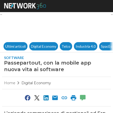
Passepartout, con la mobile a
Ultimi articoli
Digital Economy
Telco
Industria 4.0
SpacEc
SOFTWARE
Passepartout, con la mobile app
nuova vita ai software
Home
Digital Economy