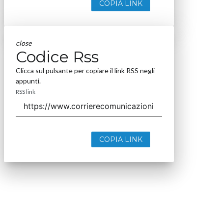
COPIA LINK
close
Codice Rss
Clicca sul pulsante per copiare il link RSS negli
appunti.
RSS link
COPIA LINK