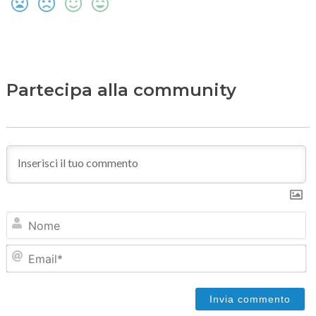
Partecipa alla community
N
Em