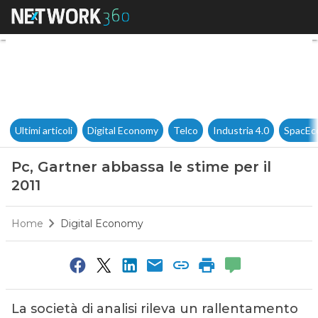
Pc, Gartner abbassa le stime p
Ultimi articoli
Digital Economy
Telco
Industria 4.0
SpacEc
Pc, Gartner abbassa le stime per il
2011
Home
Digital Economy
La società di analisi rileva un rallentamento