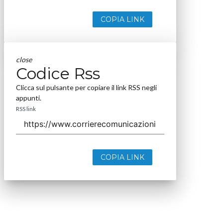
COPIA LINK
close
Codice Rss
Clicca sul pulsante per copiare il link RSS negli
appunti.
RSS link
COPIA LINK