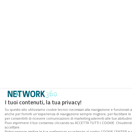
I tuoi contenuti, la tua privacy!
Su questo sito utilizziamo cookie tecnici necessari alla navigazione e funzionali a
anche per fornirti un’esperienza di navigazione sempre migliore, per facilitare le 
per consentirti di ricevere comunicazioni di marketing aderenti alle tue abitudini 
Puoi esprimere il tuo consenso cliccando su ACCETTA TUTTI I COOKIE. Chiudendo
accettare.
Potrai sempre gestire le tue preferenze accedendo al nostro COOKIE CENTER e o