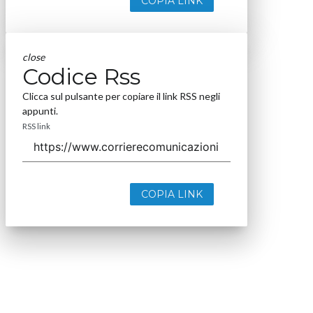
COPIA LINK
close
Codice Rss
Clicca sul pulsante per copiare il link RSS negli
appunti.
RSS link
COPIA LINK