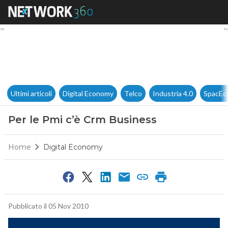
Per le Pmi c’è Crm Business
Ultimi articoli
Digital Economy
Telco
Industria 4.0
SpacEc
Per le Pmi c’è Crm Business
Home
Digital Economy
Pubblicato il 05 Nov 2010