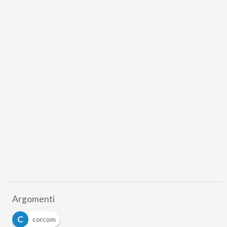
Argomenti
C
corcom