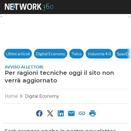
Per ragioni tecniche oggi il s
Ultimi articoli
Digital Economy
Telco
Industria 4.0
SpacEc
AVVISO AI LETTORI
Per ragioni tecniche oggi il sito non
verrà aggiornato
Home
Digital Economy