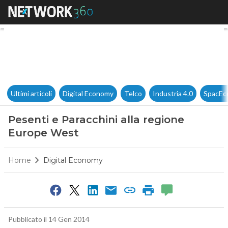
Pesenti e Paracchini alla re
Ultimi articoli
Digital Economy
Telco
Industria 4.0
SpacEc
Pesenti e Paracchini alla regione
Europe West
Home
Digital Economy
Pubblicato il 14 Gen 2014