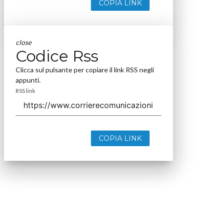
COPIA LINK
close
Codice Rss
Clicca sul pulsante per copiare il link RSS negli
appunti.
RSS link
COPIA LINK