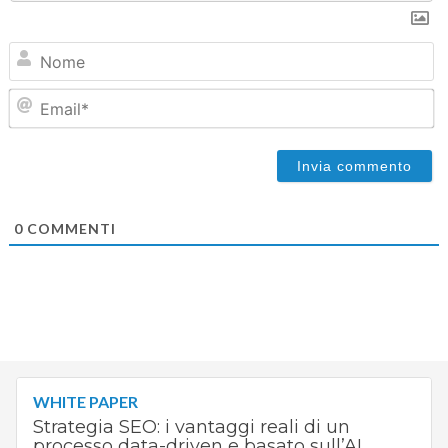
N
Em
0
COMMENTI
WHITE PAPER
Strategia SEO: i vantaggi reali di un
processo data-driven e basato sull’AI