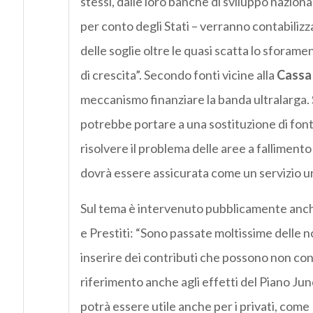
stessi, dalle loro banche di sviluppo nazion
per conto degli Stati – verranno contabilizz
delle soglie oltre le quasi scatta lo sforame
di crescita”. Secondo fonti vicine alla
Cassa 
meccanismo finanziare la banda ultralarga. S
potrebbe portare a una sostituzione di fonti 
risolvere il problema delle aree a fallimen
dovrà essere assicurata come un servizio un
Sul tema è intervenuto pubblicamente anc
e Prestiti: “Sono passate moltissime delle
inserire dei contributi che possono non conte
riferimento anche agli effetti del Piano Jun
potrà essere utile anche per i privati, com