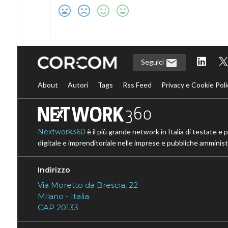
Seguici
About
Autori
Tags
Rss Feed
Privacy e Cookie Poli
Nextwork360
è il più grande network in Italia di testate e 
digitale e imprenditoriale nelle imprese e pubbliche amministr
Indirizzo
Via Moretto da Brescia, 22
Milano - Italia
CAP 20133