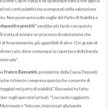
ali (come Cdp in Italia) e da qualunque banca che agisca
ati nei conti pubblici ma scomputati nella valutazione
nto. Non peseranno sulle soglie del Patto di Stabilità e
depositi e prestiti
“sarebbe più facile con questo
i tratta di avviare un processo di valutazione che
di finanziamento, più appetibili di altre. O in grado di
to di mercato, dove comunque la copertura della banda
iversale”.
he
Franco Bassanini
, presidente della Cassa Depositi
 nostre richieste compresa questa che consente di
ggiati nel patto di stabilità”. Bassanini ha fatto
cker sugli operatori privati. “L’accordo raggiunto
e Metroweb o Telecom, interessati alla banda