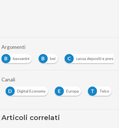
Argomenti
B
C
J
bei
cassa depositi e prestiti
juncker
Canali
D
E
T
Digital Economy
Europa
Telco
Articoli correlati