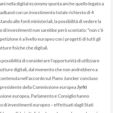
liani nella digital economy spunta anche quello legato a
adband con un investimento totale richiesto di 4
tando alle fonti ministeriali, la possibilità di vedere la
 di investimenti non sarebbe però scontato: “non c’è
tizione è a livello europeo con i progetti di tutti gli
ture fisiche che digitali.
a possibilità di considerare l’opportunità di utilizzare
strutture digitali, dal momento che non andrebbero a
tà contenuta nell’accordo sul Piano Juncker concluso
icepresidente della Commissione europea
Jyrki
ssione europea, Parlamento e Consiglio hanno
o di investimenti europeo – effettuati dagli Stati