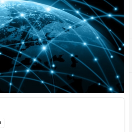
B
B
banda ultralarga
bassanini
B
Banda Ultralarga
i