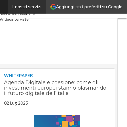
Aggiungi tra i preferiti su Google
I nostri servizi
 Economy
Telco
Industria 4.0
itale
Green economy
e
Videointerviste
Podcast
Privacy
WHITEPAPER
Agenda Digitale e coesione: come gli
investimenti europei stanno plasmando
il futuro digitale dell’Italia
02 Lug 2025