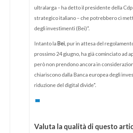
ultralarga – ha detto il presidente della Cd
strategico italiano – che potrebbero ci met
degli investimenti (Bei)”.
Intanto la
Bei
, pur in attesa del regolamen
prossimo 24 giugno, ha già cominciato ad a
però non prendono ancora in considerazione
chiariscono dalla Banca europea degli investi
riduzione del digital divide”.
Valuta la qualità di questo arti