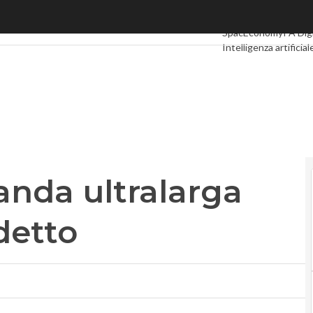
da ultralarga più ricca? Non è detto
Ultimi articoli
Digital
SpacEconomy
PA Dig
Intelligenza artificial
Le Guide di CorCom
anda ultralarga
detto