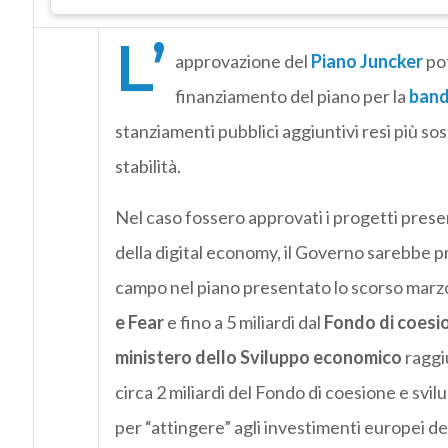
L’
approvazione del
Piano Juncker
pot
finanziamento del piano per la
band
stanziamenti pubblici aggiuntivi resi più sost
stabilità.
Nel caso fossero approvati i progetti present
della digital economy, il Governo sarebbe pr
campo nel piano presentato lo scorso marzo 
e Fear
e fino a 5 miliardi dal
Fondo di coesio
ministero dello Sviluppo economico
raggiu
circa 2 miliardi del Fondo di coesione e svilu
per “attingere” agli investimenti europei de