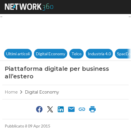
Piattaforma digitale per busin
Ultimi articoli
Digital Economy
Telco
Industria 4.0
SpacEc
Piattaforma digitale per business
all’estero
Home
Digital Economy
Pubblicato il 09 Apr 2015