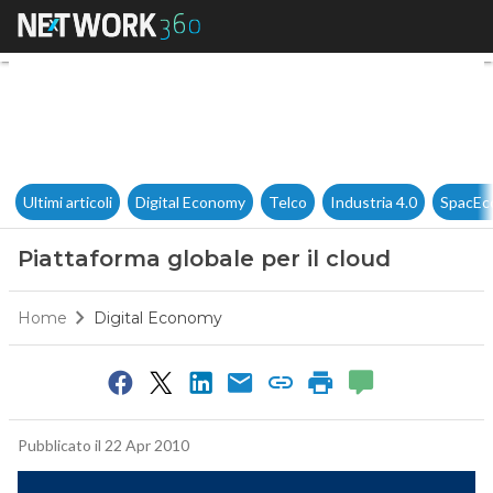
Piattaforma globale per il clo
Ultimi articoli
Digital Economy
Telco
Industria 4.0
SpacEc
Piattaforma globale per il cloud
Home
Digital Economy
Pubblicato il 22 Apr 2010