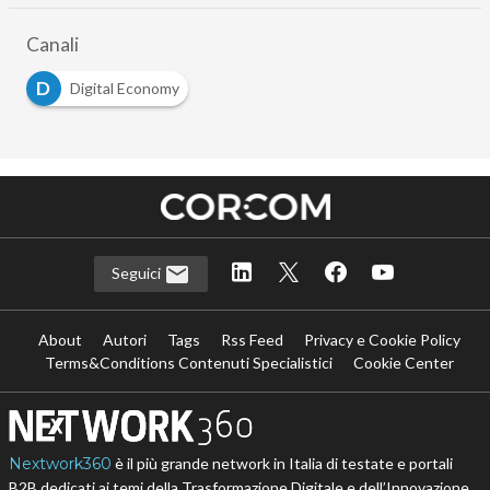
Canali
D
Digital Economy
Seguici
About
Autori
Tags
Rss Feed
Privacy e Cookie Policy
Terms&Conditions Contenuti Specialistici
Cookie Center
Nextwork360
è il più grande network in Italia di testate e portali
B2B dedicati ai temi della Trasformazione Digitale e dell’Innovazione