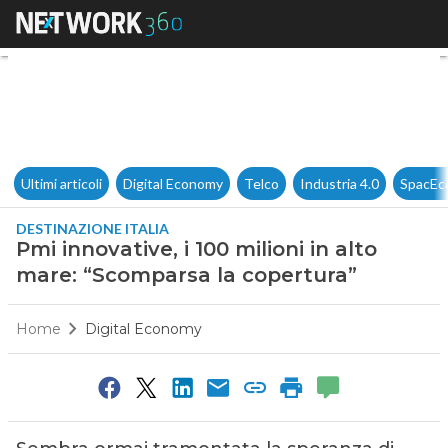
Pmi innovative, i 100 milioni 
Ultimi articoli
Digital Economy
Telco
Industria 4.0
SpacEc
DESTINAZIONE ITALIA
Pmi innovative, i 100 milioni in alto
mare: “Scomparsa la copertura”
Home
Digital Economy