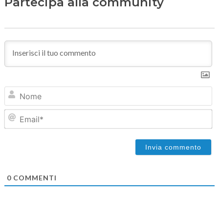
Partecipa alla community
N
Em
0
COMMENTI