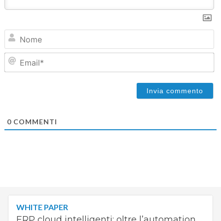
N
Em
0
COMMENTI
WHITE PAPER
ERP cloud intelligenti: oltre l’automation