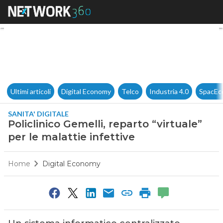
Policlinico Gemelli, reparto “v
Ultimi articoli
Digital Economy
Telco
Industria 4.0
SpacEc
SANITA' DIGITALE
Policlinico Gemelli, reparto “virtuale”
per le malattie infettive
Home
Digital Economy