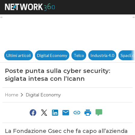
Poste punta sulla cyber securit
Ultimi articoli
Digital Economy
Telco
Industria 4.0
SpacEc
Poste punta sulla cyber security:
siglata intesa con l’Icann
Home
Digital Economy
La Fondazione Gsec che fa capo all’azienda