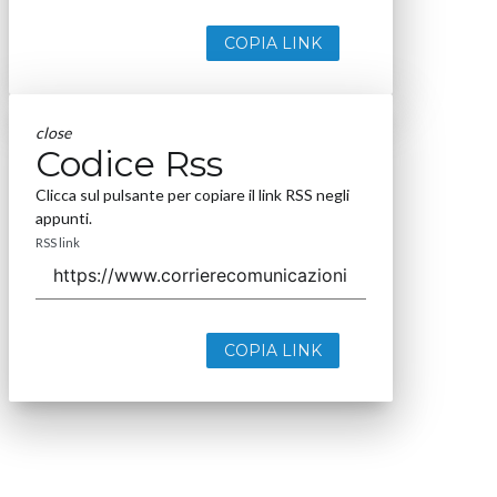
COPIA LINK
close
Codice Rss
Clicca sul pulsante per copiare il link RSS negli
appunti.
RSS link
COPIA LINK