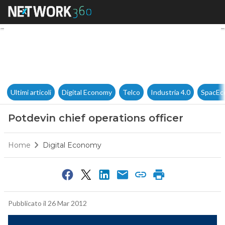
Potdevin chief operations offi
Ultimi articoli
Digital Economy
Telco
Industria 4.0
SpacEc
Potdevin chief operations officer
Home
Digital Economy
Pubblicato il 26 Mar 2012