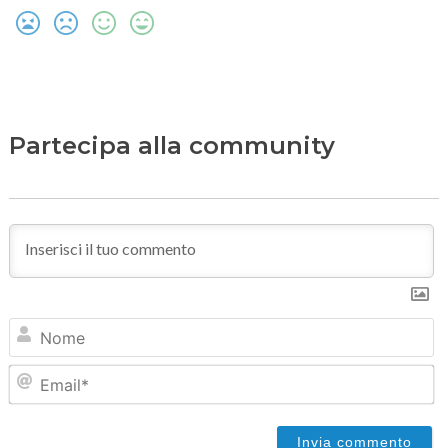
Partecipa alla community
N
Em