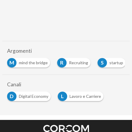
Argomenti
M
R
S
mind the bridge
Recruiting
startup
Canali
D
L
Digital Economy
Lavoro e Carriere