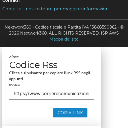
Contatti
Contatta il nostro team per maggiori informazioni
Nextwork360 - Codice fiscale e Partita IVA 13868590962 - ©
2026 Nextwork360. ALL RIGHTS RESERVED. ISP AWS
Mappa del sito
close
Codice Rss
Clicca sul pulsante per copiare il link RSS negli
appunti.
RSS link
COPIA LINK