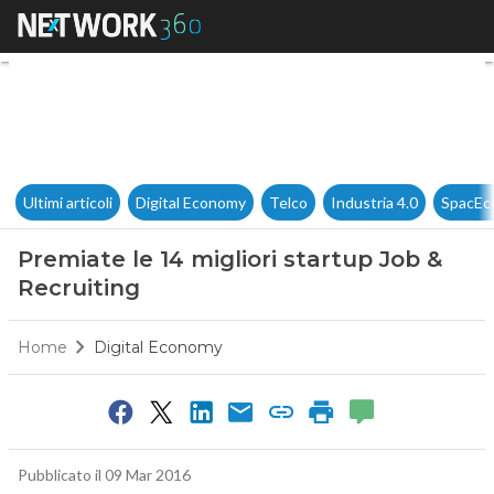
Premiate le 14 migliori startu
Ultimi articoli
Digital Economy
Telco
Industria 4.0
SpacEc
Premiate le 14 migliori startup Job &
Recruiting
Home
Digital Economy
Pubblicato il 09 Mar 2016