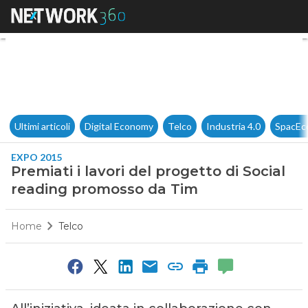
Premiati i lavori del progett
Ultimi articoli
Digital Economy
Telco
Industria 4.0
SpacEc
EXPO 2015
Premiati i lavori del progetto di Social
reading promosso da Tim
Home
Telco