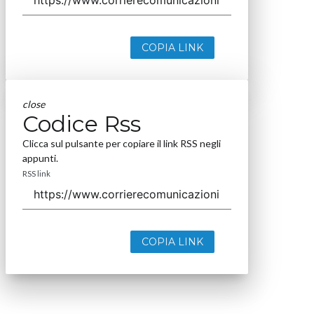
COPIA LINK
close
Codice Rss
Clicca sul pulsante per copiare il link RSS negli
appunti.
RSS link
COPIA LINK