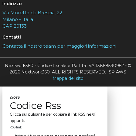
Indirizzo
Via Moretto da Brescia, 22
Milano - Italia
CAP 20133
Contatti
Contatta il nostro team per maggiori informazioni
Nextwork360 - Codice fiscale e Partita IVA 13868590962 - ©
2026 Nextwork360. ALL RIGHTS RESERVED. ISP AWS
Mappa del sito
close
Codice Rss
Clicca sul pulsante per copiare il link RSS negli
appunti.
RSS link