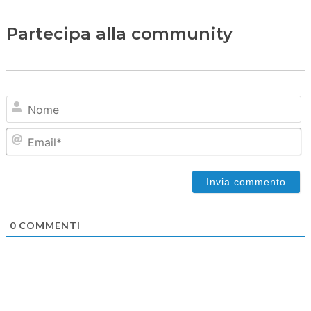
Partecipa alla community
N
Em
0
COMMENTI