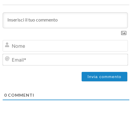
N
Em
0
COMMENTI