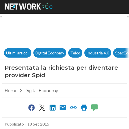
Presentata la richiesta per di
Ultimi articoli
Digital Economy
Telco
Industria 4.0
SpacEc
Presentata la richiesta per diventare
provider Spid
Home
Digital Economy
Pubblicato il 18 Set 2015