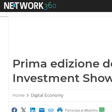
Menu
Prima edizione del
Prima edizione de
Investment Sho
Home
Digital Economy
Partecipa al dibattito
0