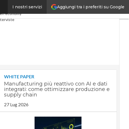
Aggiungi tra i preferiti su Google
I nostri servizi
Telco
Industria 4.0
en economy
terviste
Privacy
WHITE PAPER
Manufacturing più reattivo con AI e dati
integrati: come ottimizzare produzione e
supply chain
27 Lug 2026