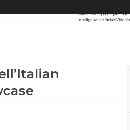
l’Italian Investment Showcase
Ultimi articoli
Digital Economy
SpacEconomy
PA Digitale
Gre
Intelligenza artificiale
Videoin
Le Guide di CorCom
Podcast
ll’Italian
wcase