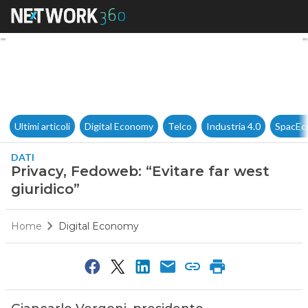
Privacy, Fedoweb: “Evitare far
Ultimi articoli
Digital Economy
Telco
Industria 4.0
SpacEc
DATI
Privacy, Fedoweb: “Evitare far west
giuridico”
Home
Digital Economy