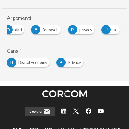
Argomenti
D
F
P
U
dati
fedoweb
privacy
ue
Canali
D
P
Digital Economy
Privacy
Seguici
About
Autori
Tags
Rss Feed
Privacy e Cookie Policy