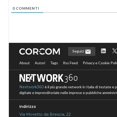
0
COMMENTI
Seguici
About
Autori
Tags
Rss Feed
Privacy e Cookie Poli
Nextwork360
è il più grande network in Italia di testate e 
digitale e imprenditoriale nelle imprese e pubbliche amministr
Indirizzo
Via Moretto da Brescia, 22