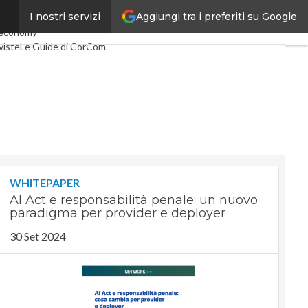
Aggiungi tra i preferiti su Google
I nostri servizi
co
Industria 4.0
 economy
viste
Le Guide di CorCom
WHITEPAPER
AI Act e responsabilità penale: un nuovo
paradigma per provider e deployer
30 Set 2024