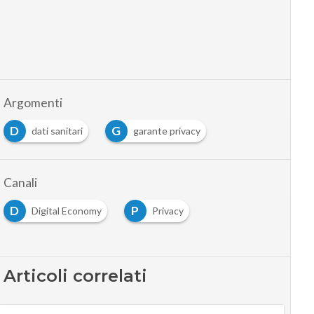
Argomenti
D
G
dati sanitari
garante privacy
Canali
D
P
Digital Economy
Privacy
Articoli correlati