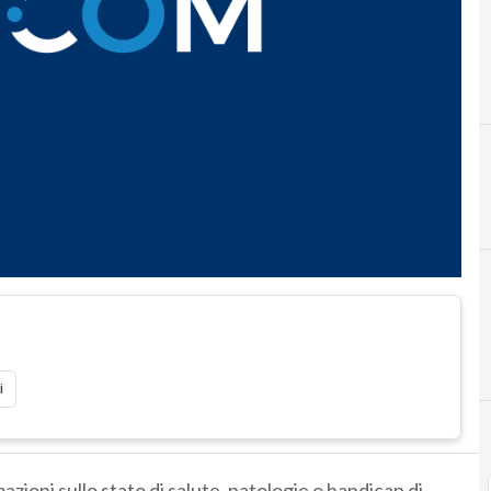
i
zioni sullo stato di salute, patologie o handicap di