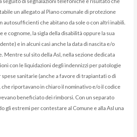
a seguito di segnalazioni telefoniche è risultato che
abile un allegato al Piano comunale di protezione
autosufficienti che abitano da sole o con altri inabili.
e e cognome, la sigla della disabilità oppure la sua
nte) e in alcuni casi anche la data di nascita e/o
. Mentre sul sito della Asl, nella sezione dedicata
ioni con le liquidazioni degli indennizzi per patologie
 spese sanitarie (anche a favore di trapiantati o di
he riportavano in chiaro il nominativo e/o il codice
e avevano beneficiato dei rimborsi. Con un separato
do gli estremi per contestare al Comune e alla Asl una