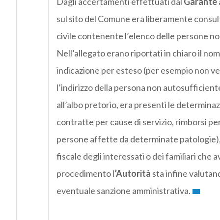
Dagli accertamenti effettuati dal
Garante
sul sito del Comune era liberamente consult
civile contenente l’elenco delle persone non 
Nell’allegato erano riportati in chiaro il nom
indicazione per esteso (per esempio non vede
l’indirizzo della persona non autosufficiente
all’albo pretorio, era presenti le determinaz
contratte per cause di servizio, rimborsi per
persone affette da determinate patologie), c
fiscale degli interessati o dei familiari ch
procedimento l
’Autorità
sta infine valutan
eventuale sanzione amministrativa.