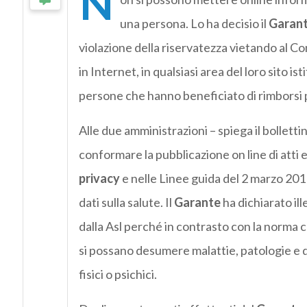
N
una persona. Lo ha decisio il
Garant
violazione della riservatezza vietando al Co
in Internet, in qualsiasi area del loro sito isti
persone che hanno beneficiato di rimborsi p
Alle due amministrazioni – spiega il bollettin
conformare la pubblicazione on line di atti
privacy
e nelle Linee guida del 2 marzo 2011,
dati sulla salute. Il
Garante
ha dichiarato il
dalla Asl perché in contrasto con la norma ch
si possano desumere malattie, patologie e qua
fisici o psichici.