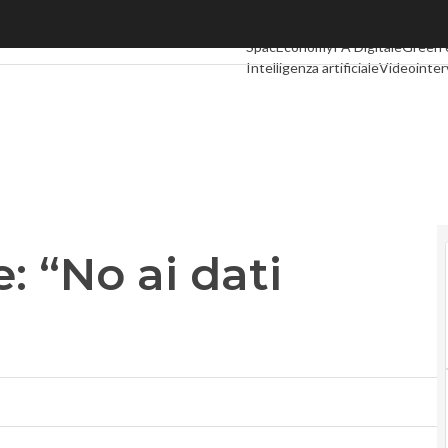
 “No ai dati sanitari sul Web”
Ultimi articoli
Digital Economy
Tel
SpacEconomy
PA Digitale
Green
Intelligenza artificiale
Videointer
Podcast
Privacy
e: “No ai dati