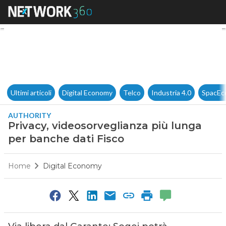
Privacy, videosorveglianza pi
Ultimi articoli
Digital Economy
Telco
Industria 4.0
SpacEc
AUTHORITY
Privacy, videosorveglianza più lunga
per banche dati Fisco
Home
Digital Economy