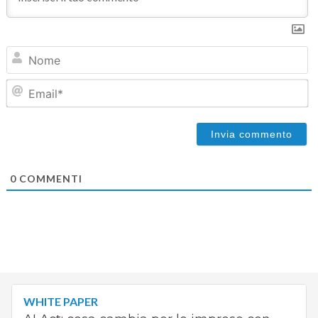
N
Em
0
COMMENTI
WHITE PAPER