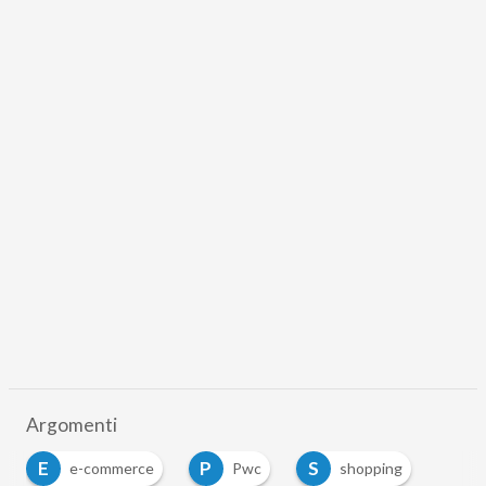
Argomenti
E
P
S
e-commerce
Pwc
shopping