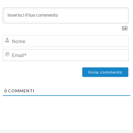
N
Em
0
COMMENTI