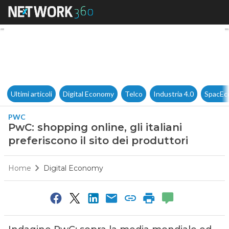
PwC: shopping online, gli itali
Ultimi articoli
Digital Economy
Telco
Industria 4.0
SpacEc
PWC
PwC: shopping online, gli italiani
preferiscono il sito dei produttori
Home
Digital Economy