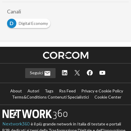
Canali
D
Digital Economy
Seguici
About
Autori
Tags
Rss Feed
Privacy e Cookie Policy
Terms&Conditions Contenuti Specialistici
Cookie Center
Nextwork360
è il più grande network in Italia di testate e portali
B2B dedicati ai temi della Trasformazione Digitale e dell’Innovazione