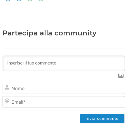
Partecipa alla community
N
Em