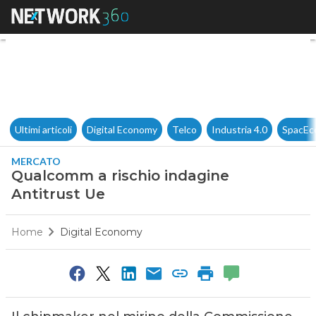
Qualcomm a rischio indagine 
Ultimi articoli
Digital Economy
Telco
Industria 4.0
SpacEc
MERCATO
Qualcomm a rischio indagine
Antitrust Ue
Home
Digital Economy