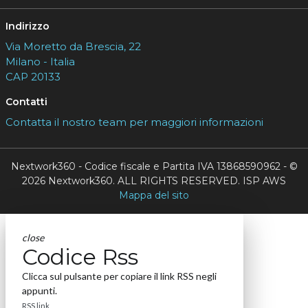
Indirizzo
Via Moretto da Brescia, 22
Milano - Italia
CAP 20133
Contatti
Contatta il nostro team per maggiori informazioni
Nextwork360 - Codice fiscale e Partita IVA 13868590962 - ©
2026 Nextwork360. ALL RIGHTS RESERVED. ISP AWS
Mappa del sito
close
Codice Rss
Clicca sul pulsante per copiare il link RSS negli
appunti.
RSS link