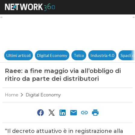
Raee: a fine maggio via all’obb
Ultimi articoli
Digital Economy
Telco
Industria 4.0
SpacEc
Raee: a fine maggio via all’obbligo di
ritiro da parte dei distributori
Home
Digital Economy
“Il decreto attuativo è in registrazione alla