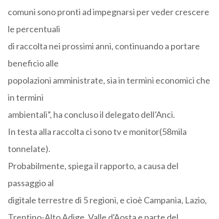
comuni sono pronti ad impegnarsi per veder crescere
le percentuali
di raccolta nei prossimi anni, continuando a portare
beneficio alle
popolazioni amministrate, sia in termini economici che
in termini
ambientali”, ha concluso il delegato dell’Anci.
In testa alla raccolta ci sono tv e monitor(58mila
tonnelate).
Probabilmente, spiega il rapporto, a causa del
passaggio al
digitale terrestre di 5 regioni, e cioè Campania, Lazio,
Trentino-Alto Adige, Valle d'Aosta e parte del