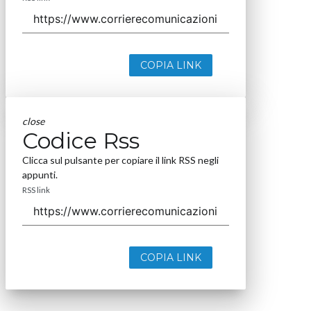
COPIA LINK
close
Codice Rss
Clicca sul pulsante per copiare il link RSS negli
appunti.
RSS link
COPIA LINK