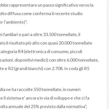
ebbe rappresentare un passo significativo verso la
molto diffusa come conferma il recente studio
r l’ambiente)".
 familiari e pari a oltre 33.500 tonnellate, il
 il risultato più alto con quasi 20.000 tonnellate
 categoria R4 (elettronica di consumo, piccoli
zioni, dispositivi medici) con oltre 6.000 tonnellate,
te e R2 (grandi bianchi) con 2.708. In coda gli R5
dia ne ha raccolte 550 tonnellate, in numeri
il sistema e’ ancora in via di sviluppo e che ci fa
colta annuale del 25% previsto dalla normativa",