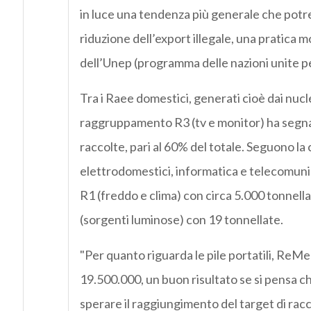
in luce una tendenza più generale che potr
riduzione dell’export illegale, una pratica 
dell’Unep (programma delle nazioni unite pe
Tra i Raee domestici, generati cioè dai nuclei
raggruppamento R3 (tv e monitor) ha segnato
raccolte, pari al 60% del totale. Seguono la
elettrodomestici, informatica e telecomunica
R1 (freddo e clima) con circa 5.000 tonnella
(sorgenti luminose) con 19 tonnellate.
"Per quanto riguarda le pile portatili, ReMe
19.500.000, un buon risultato se si pensa che 
sperare il raggiungimento del target di rac