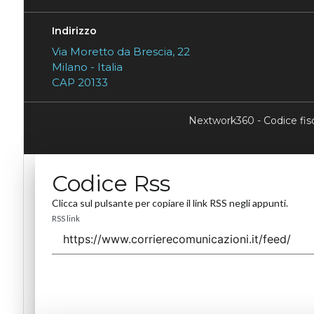
Indirizzo
Via Moretto da Brescia, 22
Milano - Italia
CAP 20133
Nextwork360 - Codice fi
Codice Rss
Clicca sul pulsante per copiare il link RSS negli appunti.
RSS link