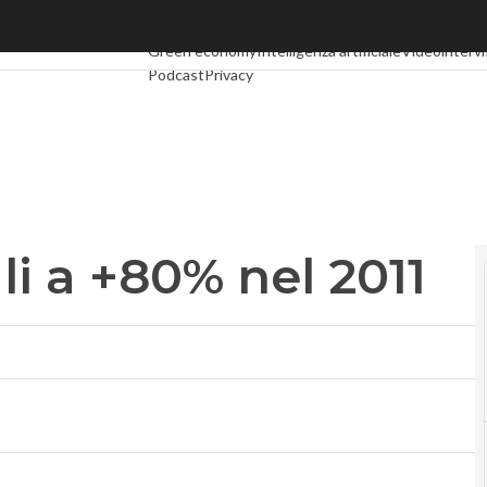
 a +80% nel 2011
Ultimi articoli
Digital Economy
Telco
Industria 4.0
Sp
Green economy
Intelligenza artificiale
Videointervi
Podcast
Privacy
i a +80% nel 2011