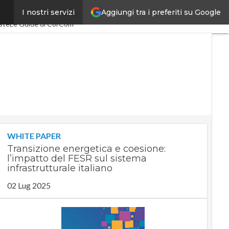
Aggiungi tra i preferiti su Google
I nostri servizi
acEconomy
PA Digitale
ste
Le Guide di CorCom
WHITE PAPER
Transizione energetica e coesione:
l’impatto del FESR sul sistema
infrastrutturale italiano
02 Lug 2025