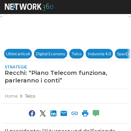
Recchi: “Piano Telecom funzio
Ultimi articoli
Digital Economy
Telco
Industria 4.0
SpacEc
STRATEGIE
Recchi: “Piano Telecom funziona,
parleranno i conti”
Home
Telco