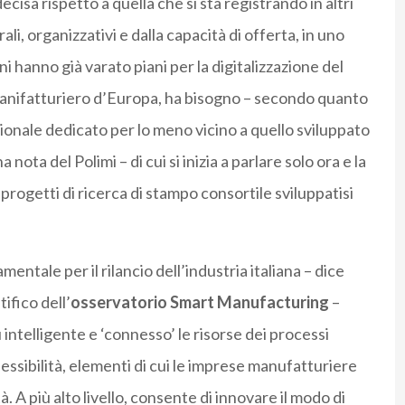
isa rispetto a quella che si sta registrando in altri
li, organizzativi e dalla capacità di offerta, in uno
i hanno già varato piani per la digitalizzazione del
 manifatturiero d’Europa, ha bisogno – secondo quanto
onale dedicato per lo meno vicino a quello sviluppato
ota del Polimi – di cui si inizia a parlare solo ora e la
 progetti di ricerca di stampo consortile sviluppatisi
mentale per il rilancio dell’industria italiana – dice
ifico dell’
osservatorio Smart Manufacturing
–
intelligente e ‘connesso’ le risorse dei processi
flessibilità, elementi di cui le imprese manufatturiere
A più alto livello, consente di innovare il modo di