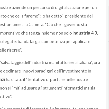
 nostre aziende un percorso di digitalizzazione per un
o che ce la faremo”: lo ha detto il presidente del
stion time alla Camera. “Ciò che il governo sta
omprensivo che tenga insieme non solo
industria 4.0,
collegate: banda larga, competenza per applicare
lle risorse”.
alvataggio dell’industria manifatturiera italiana”, ora
 e declinare i nuovi paradigmi dell’investimento in
nzi
ha citato il “tentativo di portare nelle nostre
on si limiti ad usare gli strumenti informatici ma sia
ttivo”.
lia in momento di fermento. Le imprese Italiane hanno