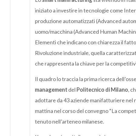
iniziato a investire in tecnologie come Inte
produzione automatizzati (Advanced automa
uomo/macchina (Advanced Human Machine
Elementi che indicano con chiarezza il fatto 
Rivoluzione industriale, quella caratterizzat
che rappresenta la chiave per la competitiv
Il quadro lo traccia la prima ricerca dell’o
management
del
Politecnico di Milano
, c
adottare da 43 aziende manifatturiere nel 
mattina nel corso del convegno “La competiti
tenuto nell’arteneo milanese.