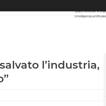
vato l’industria, ora digitalizziamo”
Ultimi articoli
Digital
SpacEconomy
PA Digi
Intelligenza artificiale
Le Guide di CorCom
P
alvato l’industria,
o”