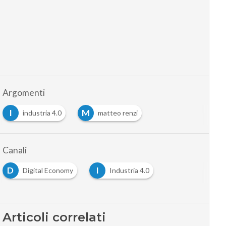
Argomenti
I
M
industria 4.0
matteo renzi
Canali
D
I
Digital Economy
Industria 4.0
Articoli correlati