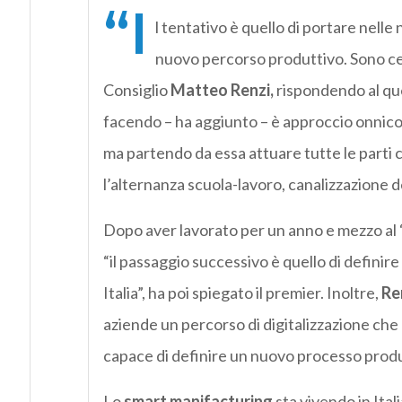
“I
l tentativo è quello di portare nelle
nuovo percorso produttivo. Sono cert
Consiglio
Matteo Renzi,
rispondendo al que
facendo – ha aggiunto – è approccio onnic
ma partendo da essa attuare tutte le parti 
l’alternanza scuola-lavoro, canalizzazione de
Dopo aver lavorato per un anno e mezzo al “s
“il passaggio successivo è quello di definire
Italia”, ha poi spiegato il premier. Inoltre,
Re
aziende un percorso di digitalizzazione che n
capace di definire un nuovo processo produ
Lo
smart manifacturing
sta vivendo in Ita