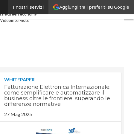
Aggiungi tra i preferiti su Google
I nostri servizi
 Economy
Telco
Industria 4.0
tale
Green economy
Videointerviste
odcast
Privacy
WHITEPAPER
Fatturazione Elettronica Internazionale:
come semplificare e automatizzare il
business oltre le frontiere, superando le
differenze normative
27 Mag 2025