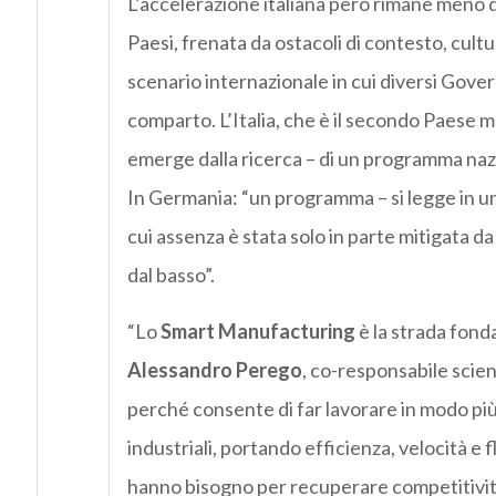
L’accelerazione italiana però rimane meno dec
Paesi, frenata da ostacoli di contesto, cultura
scenario internazionale in cui diversi Govern
comparto. L’Italia, che è il secondo Paese
emerge dalla ricerca – di un programma nazi
In Germania: “un programma – si legge in una n
cui assenza è stata solo in parte mitigata da
dal basso”.
“Lo
Smart Manufacturing
è la strada fonda
Alessandro Perego
, co-responsabile scient
perché consente di far lavorare in modo più 
industriali, portando efficienza, velocità e 
hanno bisogno per recuperare competitività. 