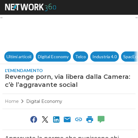
Revenge porn, via libera dalla
Ultimi articoli
Digital Economy
Telco
Industria 4.0
SpacEc
L'EMENDAMENTO
Revenge porn, via libera dalla Camera:
c’è l’aggravante social
Home
Digital Economy