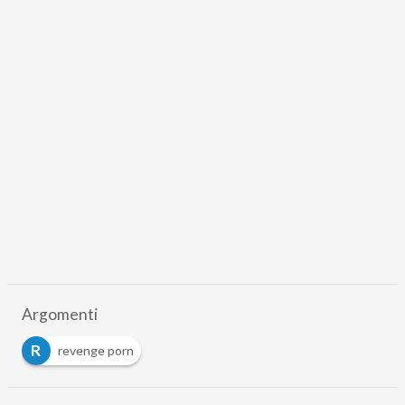
Argomenti
R
revenge porn