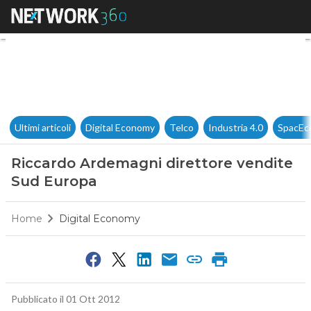
Riccardo Ardemagni direttor
Ultimi articoli
Digital Economy
Telco
Industria 4.0
SpacEc
Riccardo Ardemagni direttore vendite
Sud Europa
Home
Digital Economy
Pubblicato il 01 Ott 2012