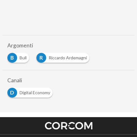
Argomenti
B
R
Bull
Riccardo Ardemagni
Canali
D
Digital Economy